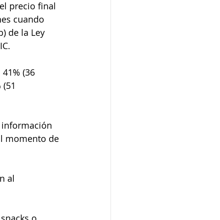
l precio final 
nes cuando 
) de la Ley 
IC.
l 41% (36 
 (51 
a información 
 al momento de 
 al 
.
 snacks o 