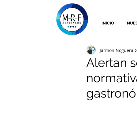
INICIO
NUES
Jarmon Noguera G
Alertan 
normativ
gastron