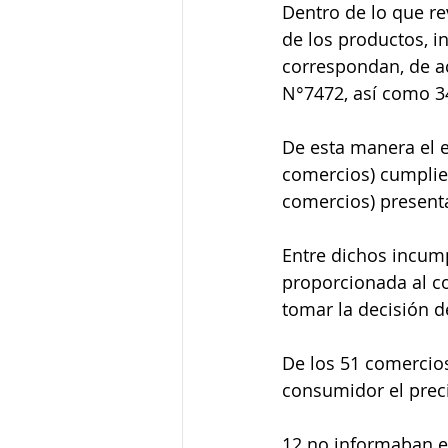
Dentro de lo que re
de los productos, i
correspondan, de ac
N°7472, así como 3
De esta manera el e
comercios) cumplier
comercios) present
Entre dichos incump
proporcionada al c
tomar la decisión 
De los 51 comercio
consumidor el preci
12 no informaban e