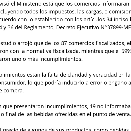
visó el Ministerio está que los comercios informaran e
ncluyendo todos los impuestos, las cargas, o comisio
uerdo con lo establecido con los artículos 34 inciso b
4 y 36 del Reglamento, Decreto Ejecutivo N°37899-ME
studio arrojó que de los 87 comercios fiscalizados, e
on con la normativa fiscalizada, mientras que el 59%
aron uno o más incumplimientos.
limientos están la falta de claridad y veracidad en l
onsumidor, lo que podría inducirlo a error o engaño
de compra.
s que presentaron incumplimientos, 19 no informaban
o final de las bebidas ofrecidas en el punto de venta
l precio de algunos de sus productos, como bebidas,