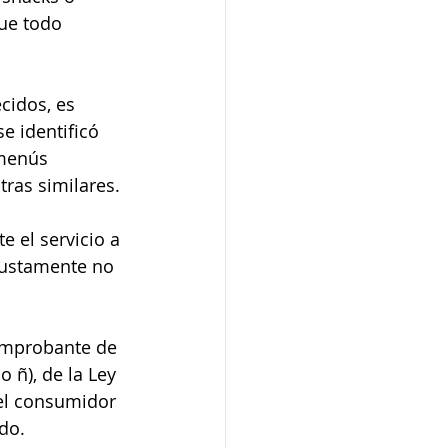
ue todo 
cidos, es 
e identificó 
menús 
tras similares.
e el servicio a 
justamente no 
omprobante de 
 ñ), de la Ley 
el consumidor 
do.