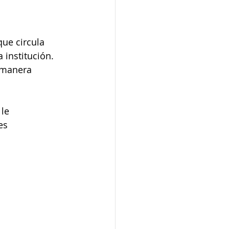
que circula 
 institución. 
 manera 
 le 
es 