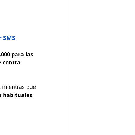
or SMS
000 para las 
e contra 
, mientras que 
s habituales
.