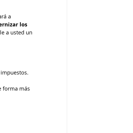
rá a 
rnizar los 
le a usted un 
e impuestos.
de forma más 