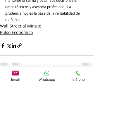
mantener la calma y basar sus decisiones en 
datos técnicos y asesoría profesional. La 
prudencia hoy es la base de la rentabilidad de 
mañana.
Wall Street al Minuto
Pulso Económico
Entradas recientes
Ver todo
Email
Whatsapp
Teléfono