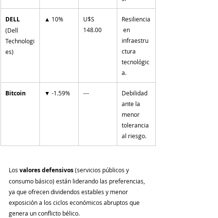
DELL
▲ 10%
U$S 
Resiliencia
148.00
 en 
(Dell 
infraestru
Technologi
ctura 
es)
tecnológic
a.
Bitcoin
▼ -1.59%
---
Debilidad 
ante la 
menor 
tolerancia 
al riesgo.
Los 
valores defensivos
 (servicios públicos y 
consumo básico) están liderando las preferencias, 
ya que ofrecen dividendos estables y menor 
exposición a los ciclos económicos abruptos que 
genera un conflicto bélico.