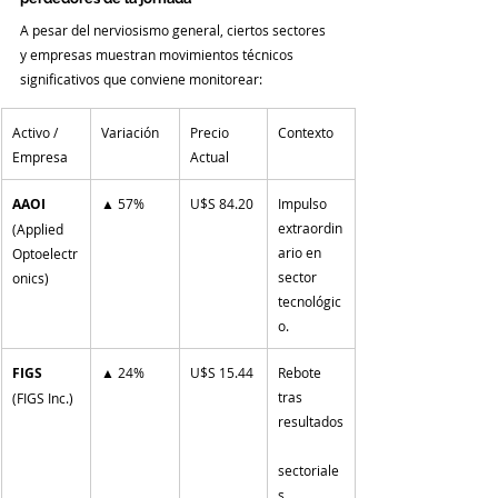
A pesar del nerviosismo general, ciertos sectores 
y empresas muestran movimientos técnicos 
significativos que conviene monitorear:
Activo / 
Variación
Precio 
Contexto
Empresa
Actual
AAOI
▲ 57%
U$S 84.20
Impulso 
extraordin
(Applied 
ario en 
Optoelectr
sector 
onics)
tecnológic
o.
FIGS
▲ 24%
U$S 15.44
Rebote 
tras 
(FIGS Inc.)
resultados
sectoriale
s.