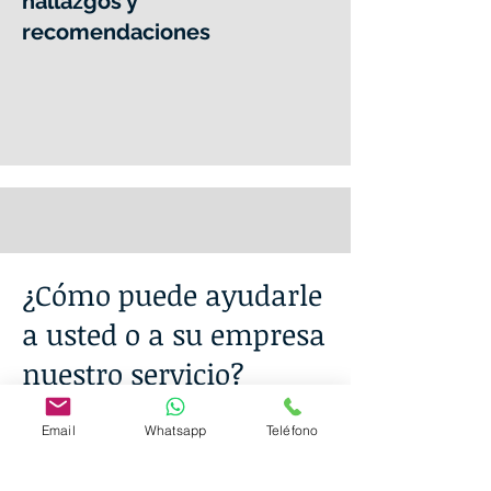
hallazgos y
recomendaciones
¿Cómo puede ayudarle
a usted o a su empresa
nuestro servicio?
Confianza y Credibilidad:
Proporcionar
Email
Whatsapp
Teléfono
una imagen de transparencia y fiabilidad
a inversores y stakeholders.