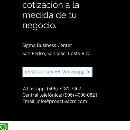
cotización a la
medida de tu
negocio.
Sigma Business Center
San Pedro, San José, Costa Rica.
Comentarios
Contáctenos en Whatsapp
Whastapp: (506) 7181-7467
Escribir un comentario...
Central telefónica: (506) 4000-0821
Email:
info@proactivacrc.com
Facturas falsas, impuesto al
tabaco y cobro judicial, los
primeros tres objetivos de
Hacienda