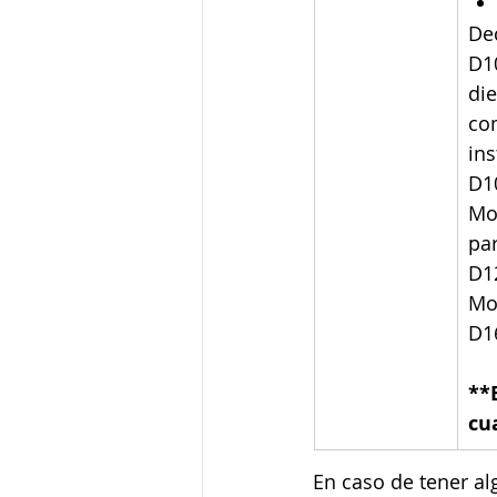
De
D10
die
co
ins
D10
Mob
par
D12
Mob
D16
**
cu
En caso de tener al