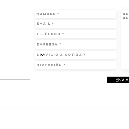
ENVIA
Desde hoy carros eléctricos
De a
pagan 7,5% de impuesto y
pres
aumentará a 30%
ley 