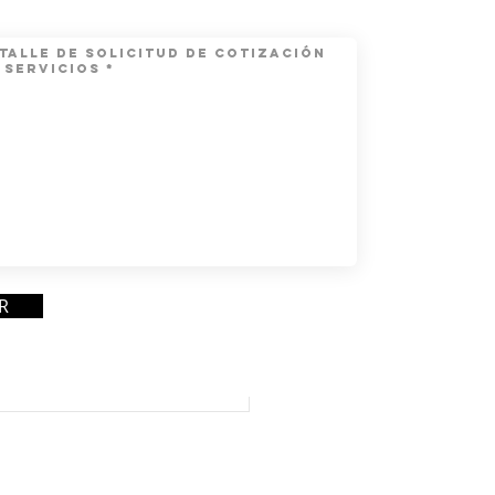
R
quí a febrero gobierno
entará 24 proyectos de
en materia fiscal