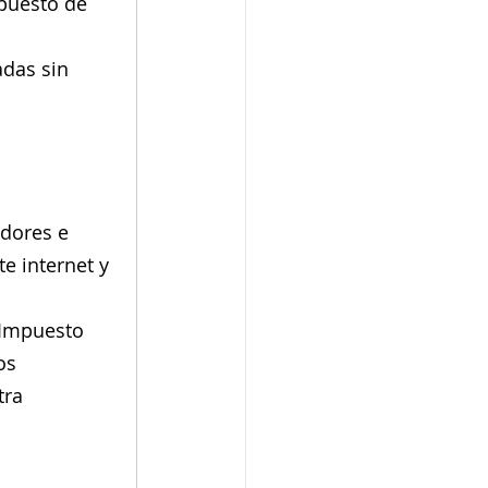
puesto de 
das sin 
 
dores e 
e internet y 
 Impuesto 
os 
tra 