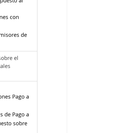
puesto al 
nes con 
misores de 
obre el 
ales 
ones Pago a 
s de Pago a 
esto sobre 