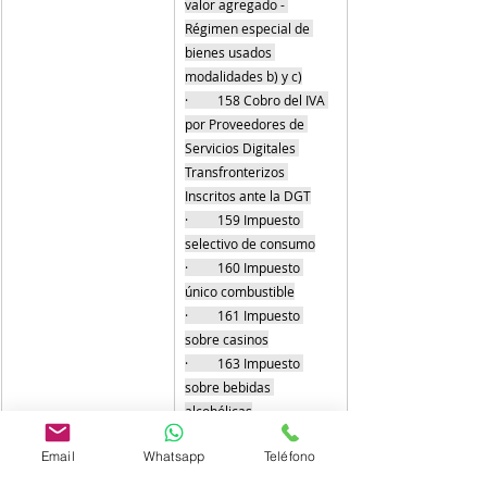
valor agregado - 
Régimen especial de 
bienes usados 
modalidades b) y c)
·         158 Cobro del IVA 
por Proveedores de 
Servicios Digitales 
Transfronterizos 
Inscritos ante la DGT
·         159 Impuesto 
selectivo de consumo
·         160 Impuesto 
único combustible
·         161 Impuesto 
sobre casinos
·         163 Impuesto 
sobre bebidas 
alcohólicas
·         164 Impuesto 
Email
Whatsapp
Teléfono
específico a las bebidas 
sin alcohol y jabones de 