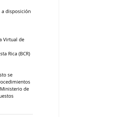
 a disposición 
a Virtual de 
sta Rica (BCR) 
to se 
rocedimientos 
Ministerio de 
uestos 