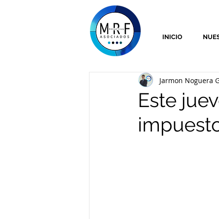
INICIO
NUES
Jarmon Noguera G
Este jue
impuesto